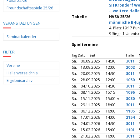
Pokal 25/26
SH Krondorf Wo
Freundschaftsspiele 25/26
...weitere Hall
Tabelle
HVSA 25/26
männliche B-Ju
VERANSTALTUNGEN
4. Platz 19:17 Pu
9 Siege 1 Unents
Seminarkalender
Spieltermine
FILTER
Tag Datum Zeit
Halle
Sa.
06.09.2025
14:30
3011
Vereine
Sa.
13.09.2025
12:00
2002
Hallenverzeichnis
Sa.
20.09.2025
14:30
3011
So.
28.09.2025
12:00
1050
Ergebnisarchiv
Sa.
04.10.2025
14:30
3011
Sa.
08.11.2025
15:15
1096
Sa.
15.11.2025
15:00 v
3030
Sa.
29.11.2025
18:00
3011
Sa.
06.12.2025
16:00
1105
Sa.
17.01.2026
14:00
2154
Sa.
24.01.2026
14:30
3011
So.
15.02.2026
15:00
1101
Sa.
21.02.2026
16:00
3011