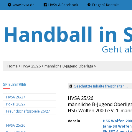
www.hvsa.de
HVSA & Facebook
Fragen? Kontakt!
Handball in 
Geht a
Home
>
HVSA 25/26
>
männliche B-Jugend Oberliga
>
SPIELBETRIEB
Geschützte Inhalte freischalten ...
HVSA 26/27
HVSA 25/26
männliche B-Jugend Oberlig
Pokal 26/27
HSG Wolfen 2000 e.V. 1. män
Freundschaftsspiele 26/27
Verein
HSG Wolfen 2000
HVSA 25/26
Jahn-SH Wolfen 
SH BSZ August v