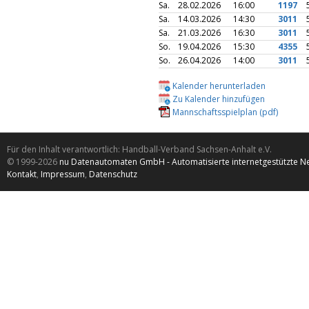
Sa.
28.02.2026
16:00
1197
Sa.
14.03.2026
14:30
3011
Sa.
21.03.2026
16:30
3011
So.
19.04.2026
15:30
4355
So.
26.04.2026
14:00
3011
Kalender herunterladen
Zu Kalender hinzufügen
Mannschaftsspielplan (pdf)
Für den Inhalt verantwortlich: Handball-Verband Sachsen-Anhalt e.V.
© 1999-2026
nu Datenautomaten GmbH - Automatisierte internetgestützte N
Kontakt
,
Impressum
,
Datenschutz