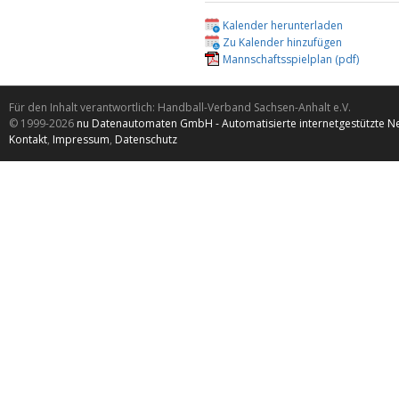
Kalender herunterladen
Zu Kalender hinzufügen
Mannschaftsspielplan (pdf)
Für den Inhalt verantwortlich: Handball-Verband Sachsen-Anhalt e.V.
© 1999-2026
nu Datenautomaten GmbH - Automatisierte internetgestützte N
Kontakt
,
Impressum
,
Datenschutz