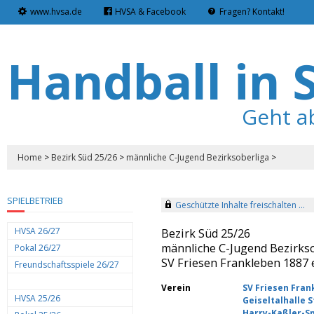
www.hvsa.de
HVSA & Facebook
Fragen? Kontakt!
Handball in 
Geht a
Home
>
Bezirk Süd 25/26
>
männliche C-Jugend Bezirksoberliga
>
SPIELBETRIEB
Geschützte Inhalte freischalten ...
HVSA 26/27
Bezirk Süd 25/26
männliche C-Jugend Bezirks
Pokal 26/27
SV Friesen Frankleben 1887 e
Freundschaftsspiele 26/27
Verein
SV Friesen Frank
HVSA 25/26
Geiseltalhalle 
Harry-Kaßler-Sp