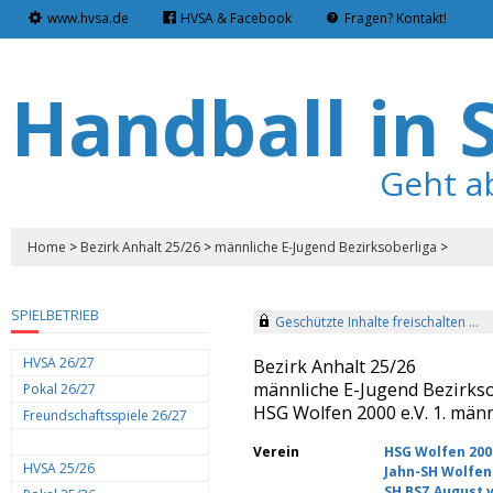
www.hvsa.de
HVSA & Facebook
Fragen? Kontakt!
Handball in 
Geht a
Home
>
Bezirk Anhalt 25/26
>
männliche E-Jugend Bezirksoberliga
>
SPIELBETRIEB
Geschützte Inhalte freischalten ...
HVSA 26/27
Bezirk Anhalt 25/26
männliche E-Jugend Bezirks
Pokal 26/27
HSG Wolfen 2000 e.V. 1. män
Freundschaftsspiele 26/27
Verein
HSG Wolfen 2000
HVSA 25/26
Jahn-SH Wolfen 
SH BSZ August v