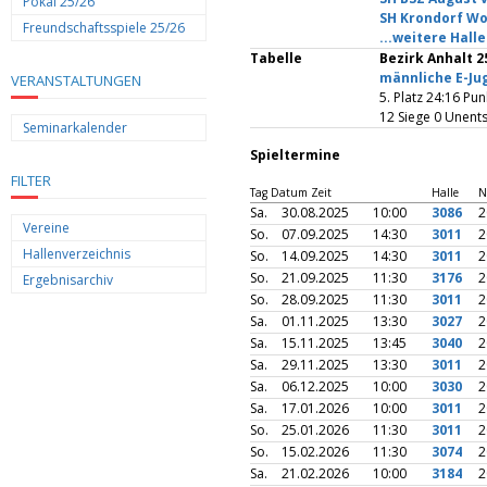
Pokal 25/26
SH Krondorf Wo
Freundschaftsspiele 25/26
...weitere Hall
Tabelle
Bezirk Anhalt 2
männliche E-Ju
VERANSTALTUNGEN
5. Platz 24:16 Pu
12 Siege 0 Unent
Seminarkalender
Spieltermine
FILTER
Tag Datum Zeit
Halle
N
Sa.
30.08.2025
10:00
3086
2
Vereine
So.
07.09.2025
14:30
3011
2
Hallenverzeichnis
So.
14.09.2025
14:30
3011
2
So.
21.09.2025
11:30
3176
2
Ergebnisarchiv
So.
28.09.2025
11:30
3011
2
Sa.
01.11.2025
13:30
3027
2
Sa.
15.11.2025
13:45
3040
2
Sa.
29.11.2025
13:30
3011
2
Sa.
06.12.2025
10:00
3030
2
Sa.
17.01.2026
10:00
3011
2
So.
25.01.2026
11:30
3011
2
So.
15.02.2026
11:30
3074
2
Sa.
21.02.2026
10:00
3184
2