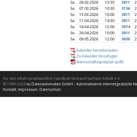
Sa.
28.02.2026
13:30
3011
2
Sa.
07.03.2026
10:30
3136
2
So.
15.03.2026
10:00
3011
2
Sa.
11.04.2026
14:30
3011
2
Sa.
18.04.2026
12:00
3074
2
So.
26.04.2026
10:00
3011
2
Sa.
09.05.2026
12:00
3030
2
Kalender herunterladen
Zu Kalender hinzufügen
Mannschaftsspielplan (pdf)
Für den Inhalt verantwortlich: Handball-Verband Sachsen-Anhalt e.V.
© 1999-2026
nu Datenautomaten GmbH - Automatisierte internetgestützte N
Kontakt
,
Impressum
,
Datenschutz