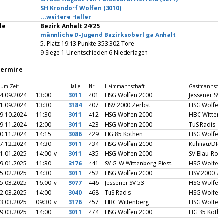
SH Krondorf Wolfen (3010)
...weitere Hallen
le
Bezirk Anhalt 24/25
männliche D-Jugend Bezirksoberliga Anhalt
5. Platz 19:13 Punkte 353:302 Tore
9 Siege 1 Unentschieden 6 Niederlagen
termine
tum Zeit
Halle
Nr.
Heimmannschaft
Gastmannsc
4.09.2024
13:00
3011
401
HSG Wolfen 2000
Jessener S
1.09.2024
13:30
3184
407
HSV 2000 Zerbst
HSG Wolf
9.10.2024
11:30
3011
412
HSG Wolfen 2000
HBC Witt
9.11.2024
12:00
3011
423
HSG Wolfen 2000
TuS Radis
0.11.2024
14:15
3086
429
HG 85 Köthen
HSG Wolf
7.12.2024
14:30
3011
434
HSG Wolfen 2000
Kühnau/DR
1.01.2025
14:00 v
3011
435
HSG Wolfen 2000
SV Blau-R
9.01.2025
11:30
3176
441
SV G-W Wittenberg-Piest.
HSG Wolf
5.02.2025
14:30
3011
452
HSG Wolfen 2000
HSV 2000 
5.03.2025
16:00 v
3077
446
Jessener SV 53
HSG Wolf
2.03.2025
14:00
3040
468
TuS Radis
HSG Wolf
3.03.2025
09:30 v
3176
457
HBC Wittenberg
HSG Wolf
9.03.2025
14:00
3011
474
HSG Wolfen 2000
HG 85 Kö