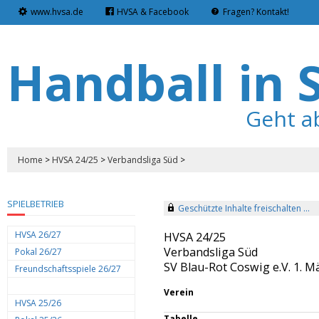
www.hvsa.de
HVSA & Facebook
Fragen? Kontakt!
Handball in 
Geht a
Home
>
HVSA 24/25
>
Verbandsliga Süd
>
SPIELBETRIEB
Geschützte Inhalte freischalten ...
HVSA 26/27
HVSA 24/25
Verbandsliga Süd
Pokal 26/27
SV Blau-Rot Coswig e.V. 1. 
Freundschaftsspiele 26/27
Verein
HVSA 25/26
Tabelle