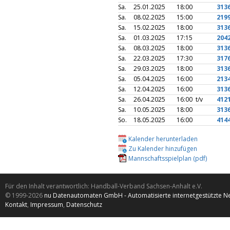
Sa.
25.01.2025
18:00
313
Sa.
08.02.2025
15:00
219
Sa.
15.02.2025
18:00
313
Sa.
01.03.2025
17:15
204
Sa.
08.03.2025
18:00
313
Sa.
22.03.2025
17:30
317
Sa.
29.03.2025
18:00
313
Sa.
05.04.2025
16:00
213
Sa.
12.04.2025
16:00
313
Sa.
26.04.2025
16:00 t/v
412
Sa.
10.05.2025
18:00
313
So.
18.05.2025
16:00
414
Kalender herunterladen
Zu Kalender hinzufügen
Mannschaftsspielplan (pdf)
Für den Inhalt verantwortlich: Handball-Verband Sachsen-Anhalt e.V.
© 1999-2026
nu Datenautomaten GmbH - Automatisierte internetgestützte N
Kontakt
,
Impressum
,
Datenschutz