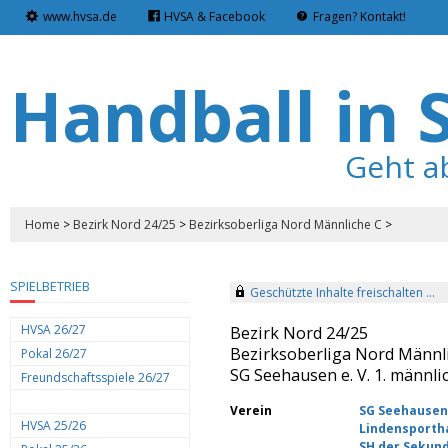
www.hvsa.de
HVSA & Facebook
Fragen? Kontakt!
Handball in 
Geht a
Home
>
Bezirk Nord 24/25
>
Bezirksoberliga Nord Männliche C
>
SPIELBETRIEB
Geschützte Inhalte freischalten ...
HVSA 26/27
Bezirk Nord 24/25
Bezirksoberliga Nord Männl
Pokal 26/27
SG Seehausen e. V. 1. männl
Freundschaftsspiele 26/27
Verein
SG Seehausen 
HVSA 25/26
Lindensportha
SH der Sekund