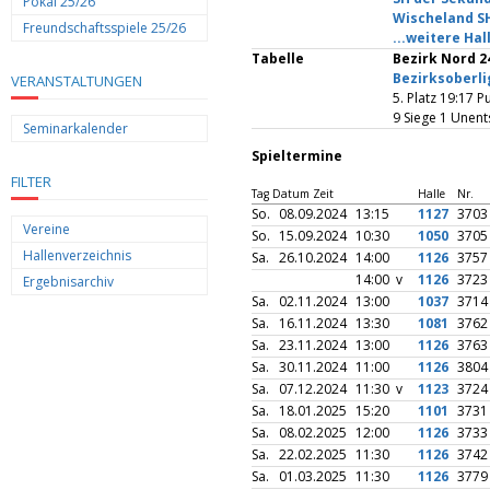
Pokal 25/26
Wischeland S
Freundschaftsspiele 25/26
...weitere Hal
Tabelle
Bezirk Nord 2
Bezirksoberli
VERANSTALTUNGEN
5. Platz 19:17 
9 Siege 1 Unen
Seminarkalender
Spieltermine
FILTER
Tag Datum Zeit
Halle
Nr.
So.
08.09.2024
13:15
1127
3703
Vereine
So.
15.09.2024
10:30
1050
3705
Hallenverzeichnis
Sa.
26.10.2024
14:00
1126
3757
14:00 v
1126
3723
Ergebnisarchiv
Sa.
02.11.2024
13:00
1037
3714
Sa.
16.11.2024
13:30
1081
3762
Sa.
23.11.2024
13:00
1126
3763
Sa.
30.11.2024
11:00
1126
3804
Sa.
07.12.2024
11:30 v
1123
3724
Sa.
18.01.2025
15:20
1101
3731
Sa.
08.02.2025
12:00
1126
3733
Sa.
22.02.2025
11:30
1126
3742
Sa.
01.03.2025
11:30
1126
3779