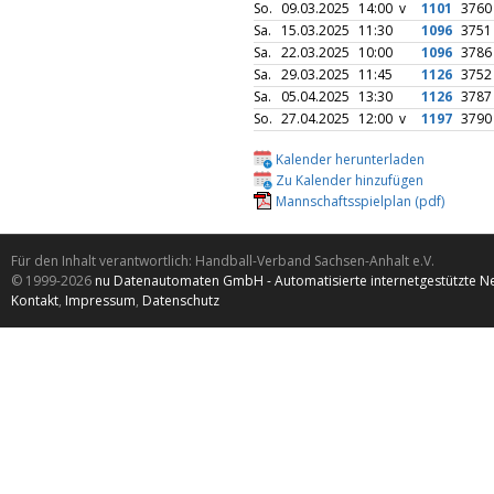
So.
09.03.2025
14:00 v
1101
3760
Sa.
15.03.2025
11:30
1096
3751
Sa.
22.03.2025
10:00
1096
3786
Sa.
29.03.2025
11:45
1126
3752
Sa.
05.04.2025
13:30
1126
3787
So.
27.04.2025
12:00 v
1197
3790
Kalender herunterladen
Zu Kalender hinzufügen
Mannschaftsspielplan (pdf)
Für den Inhalt verantwortlich: Handball-Verband Sachsen-Anhalt e.V.
© 1999-2026
nu Datenautomaten GmbH - Automatisierte internetgestützte N
Kontakt
,
Impressum
,
Datenschutz