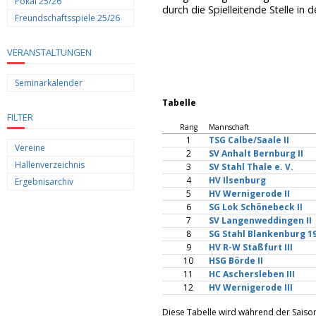
Pokal 25/26
durch die Spielleitende Stelle in 
Freundschaftsspiele 25/26
VERANSTALTUNGEN
Seminarkalender
Tabelle
FILTER
Rang
Mannschaft
1
TSG Calbe/Saale II
Vereine
2
SV Anhalt Bernburg II
Hallenverzeichnis
3
SV Stahl Thale e. V.
4
HV Ilsenburg
Ergebnisarchiv
5
HV Wernigerode II
6
SG Lok Schönebeck II
7
SV Langenweddingen II
8
SG Stahl Blankenburg 1
9
HV R-W Staßfurt III
10
HSG Börde II
11
HC Aschersleben III
12
HV Wernigerode III
Diese Tabelle wird während der Saiso