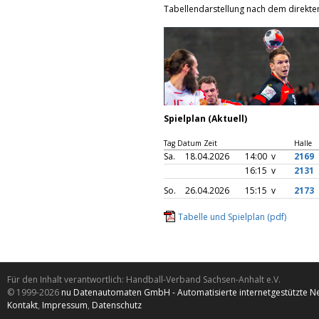
Tabellendarstellung nach dem direkten
Spielplan (Aktuell)
Tag Datum Zeit
Halle
Sa.
18.04.2026
14:00 v
2169
16:15 v
2131
So.
26.04.2026
15:15 v
2173
Tabelle und Spielplan (pdf)
Für den Inhalt verantwortlich: Handball-Verband Sachsen-Anhalt e.V.
© 1999-2026
nu Datenautomaten GmbH - Automatisierte internetgestützte N
Kontakt
,
Impressum
,
Datenschutz