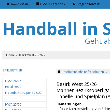
www.hvsa.de
HVSA & Facebook
Fragen? Kontakt!
Handball in 
Geht a
Home
>
Bezirk West 25/26
>
SPIELBETRIEB
Geschützte Inhalte freischalten ...
HVSA 26/27
Bezirk West 25/26
Pokal 26/27
Männer Bezirksoberliga
Freundschaftsspiele 26/27
Tabelle und Spielplan (A
Bemerkungen
HVSA 25/26
Infolge Nichtgestellung von Schi