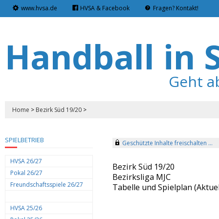
www.hvsa.de
HVSA & Facebook
Fragen? Kontakt!
Handball in 
Geht a
Home
>
Bezirk Süd 19/20
>
SPIELBETRIEB
Geschützte Inhalte freischalten ...
HVSA 26/27
Bezirk Süd 19/20
Pokal 26/27
Bezirksliga MJC
Freundschaftsspiele 26/27
Tabelle und Spielplan (Aktuel
HVSA 25/26