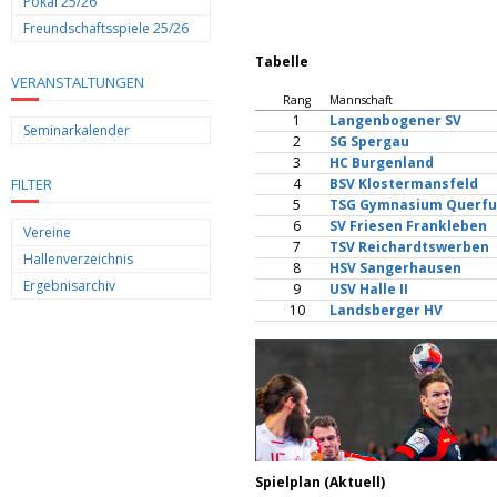
Pokal 25/26
Freundschaftsspiele 25/26
Tabelle
VERANSTALTUNGEN
Rang
Mannschaft
1
Langenbogener SV
Seminarkalender
2
SG Spergau
3
HC Burgenland
FILTER
4
BSV Klostermansfeld
5
TSG Gymnasium Querfu
6
SV Friesen Frankleben
Vereine
7
TSV Reichardtswerben
Hallenverzeichnis
8
HSV Sangerhausen
Ergebnisarchiv
9
USV Halle II
10
Landsberger HV
Spielplan (Aktuell)