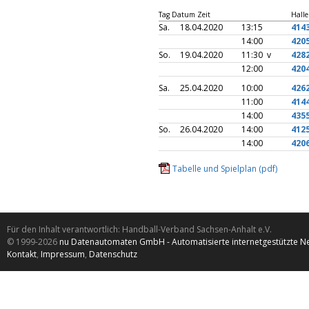
Tag Datum Zeit
Halle
Sa.
18.04.2020
13:15
414
14:00
420
So.
19.04.2020
11:30 v
428
12:00
420
Sa.
25.04.2020
10:00
426
11:00
414
14:00
435
So.
26.04.2020
14:00
412
14:00
420
Tabelle und Spielplan (pdf)
Für den Inhalt verantwortlich: Handball-Verband Sachsen-Anhalt e.V.
© 1999-2026
nu Datenautomaten GmbH - Automatisierte internetgestützte N
Kontakt
,
Impressum
,
Datenschutz