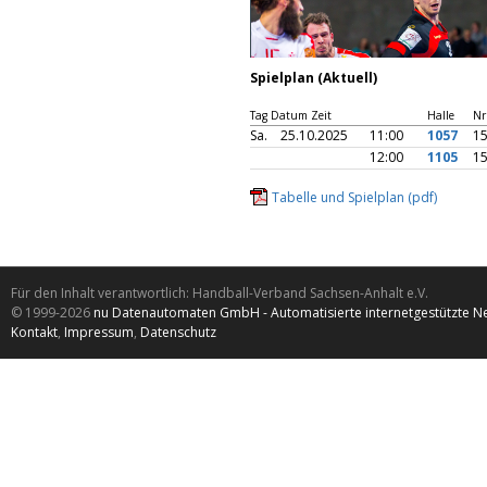
Spielplan (Aktuell)
Tag Datum Zeit
Halle
Nr
Sa.
25.10.2025
11:00
1057
1
12:00
1105
1
Tabelle und Spielplan (pdf)
Für den Inhalt verantwortlich: Handball-Verband Sachsen-Anhalt e.V.
© 1999-2026
nu Datenautomaten GmbH - Automatisierte internetgestützte N
Kontakt
,
Impressum
,
Datenschutz