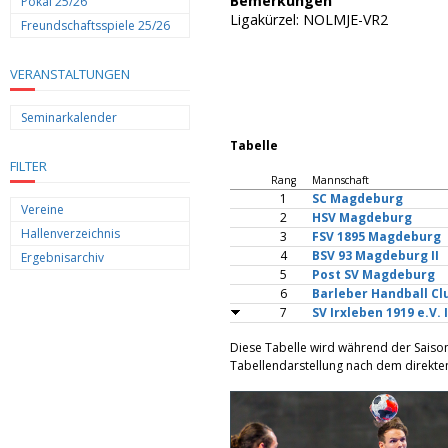
Bemerkungen
Pokal 25/26
Ligakürzel: NOLMJE-VR2
Freundschaftsspiele 25/26
VERANSTALTUNGEN
Seminarkalender
Tabelle
FILTER
Rang
Mannschaft
1
SC Magdeburg
Vereine
2
HSV Magdeburg
Hallenverzeichnis
3
FSV 1895 Magdeburg
4
BSV 93 Magdeburg II
Ergebnisarchiv
5
Post SV Magdeburg
6
Barleber Handball Clu
7
SV Irxleben 1919 e.V. I
Diese Tabelle wird während der Saiso
Tabellendarstellung nach dem direkten