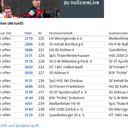
plan (Aktuell)
tum Zeit
Halle
Nr.
Heimmannschaft
Gastmannsch
n offen
2170
225
HV Wernigerode e.V.
Weißenfels
n offen
2006
230
SV Anhalt Bernburg II
HV R-W Staßf
n offen
3086
231
HG 85 Köthen II
Quedlinburg
n offen
2131
226
SpG Thale/Westerhausen
HSV 2000 Ze
n offen
3176
228
SV G-W Wittenberg-Piest. II
SV 07 Apoll
n offen
2042
232
HT 1861 Halberstadt
SV Friesen 
n offen
3030
227
SG Kühnau II
BSV "Fichte
n offen
4121
236
SpG HSC 96/ Dieskau
SV Anhalt B
n offen
4206
234
SV Friesen Frankleben
HG 85 Köthe
n offen
3139
237
SV 07 Apollensdorf e. V.
SG Kühnau I
n offen
4144
238
BSV "Fichte" Erdeborn
SV G-W Witt
n offen
4351
239
Weißenfelser HV 91
SpG Thale/
n offen
3184
240
HSV 2000 Zerbst e. V.
HV Wernige
n offen
2133
233
Quedlinburger SV e. V.
HT 1861 Ha
belle und Spielplan (pdf)