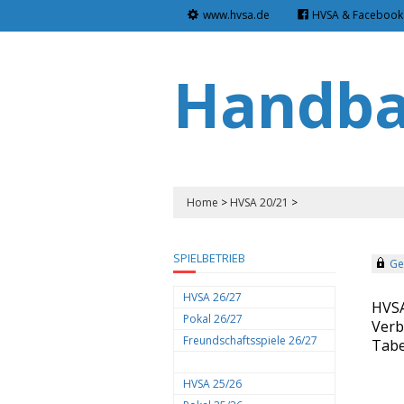
www.hvsa.de
HVSA & Facebook
Handbal
Home
>
HVSA 20/21
>
SPIELBETRIEB
Ges
HVSA 26/27
HVSA
Pokal 26/27
Verb
Freundschaftsspiele 26/27
Tabe
HVSA 25/26