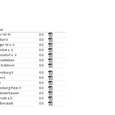
aft
er HV 91
0:0
urt II
0:0
er SV e. V.
0:0
rbst e. V.
0:0
ensdorf e. V.
0:0
Frankleben
0:0
" Erdeborn
0:0
ernburg II
0:0
n II
0:0
I
0:0
enberg-Piest. II
0:0
Westerhausen
0:0
rode e.V.
0:0
lberstadt
0:0