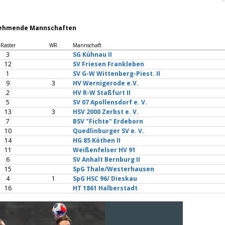
nehmende Mannschaften
Raster
WR
Mannschaft
3
SG Kühnau II
12
SV Friesen Frankleben
1
SV G-W Wittenberg-Piest. II
9
3
HV Wernigerode e.V.
2
HV R-W Staßfurt II
5
SV 07 Apollensdorf e. V.
13
3
HSV 2000 Zerbst e. V.
7
BSV "Fichte" Erdeborn
10
Quedlinburger SV e. V.
14
HG 85 Köthen II
11
Weißenfelser HV 91
6
SV Anhalt Bernburg II
15
SpG Thale/Westerhausen
4
1
SpG HSC 96/ Dieskau
16
HT 1861 Halberstadt