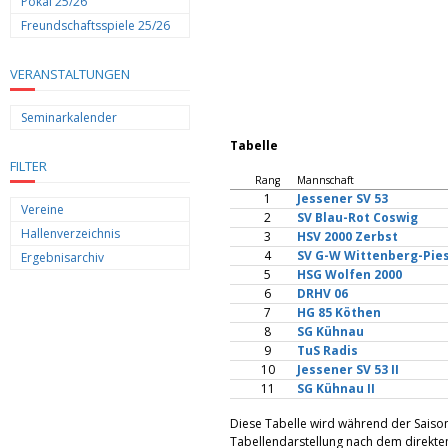
Pokal 25/26
Freundschaftsspiele 25/26
VERANSTALTUNGEN
Seminarkalender
Tabelle
FILTER
Rang
Mannschaft
1
Jessener SV 53
Vereine
2
SV Blau-Rot Coswig
Hallenverzeichnis
3
HSV 2000 Zerbst
4
SV G-W Wittenberg-Pies
Ergebnisarchiv
5
HSG Wolfen 2000
6
DRHV 06
7
HG 85 Köthen
8
SG Kühnau
9
TuS Radis
10
Jessener SV 53 II
11
SG Kühnau II
Diese Tabelle wird während der Saiso
Tabellendarstellung nach dem direkten