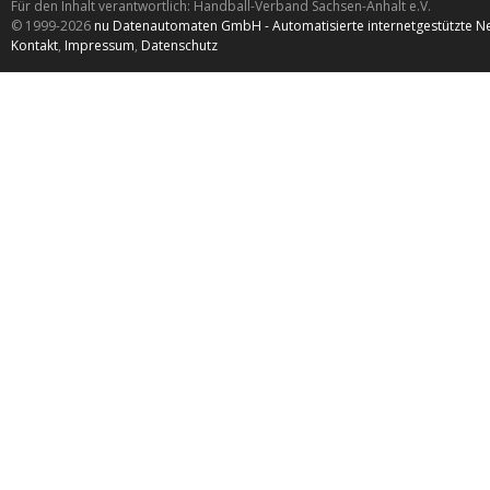
Für den Inhalt verantwortlich: Handball-Verband Sachsen-Anhalt e.V.
© 1999-2026
nu Datenautomaten GmbH - Automatisierte internetgestützte N
Kontakt
,
Impressum
,
Datenschutz