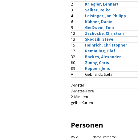
2
Kriegler, Lennart
3
Salber, Reiko
4
Leisinger, Jan Philipp
6
Kühner, Daniel
9
Gießwein, Tom
12
Zschocke, Christian
13
Skodzik, Steve
15
Heinrich, Christopher
17
Remmling, Olaf
32
Backes, Alexander
80
Zimny, Chris
83
Köppen, Jens
A
Gebhardt, Stefan
7-Meter
7-Meter-Tore
2-Minuten
gelbe Karten
Personen
Rolle
Name, Vorname