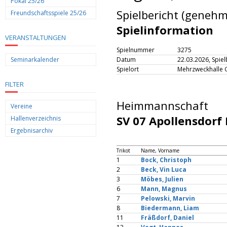
Pokal 25/26
Spielbericht (genehm
Freundschaftsspiele 25/26
Spielinformation
VERANSTALTUNGEN
Spielnummer
3275
Seminarkalender
Datum
22.03.2026, Spie
Spielort
Mehrzweckhalle 
FILTER
Heimmannschaft
Vereine
SV 07 Apollensdorf I
Hallenverzeichnis
Ergebnisarchiv
Trikot
Name, Vorname
1
Bock, Christoph
2
Beck, Vin Luca
3
Möbes, Julien
6
Mann, Magnus
7
Pelowski, Marvin
8
Biedermann, Liam
11
Fräßdorf, Daniel