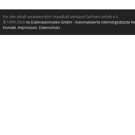
Für den Inhalt verantwortlich: Handball-Verband Sachsen-Anhalt e.V.
© 1999-2026
nu Datenautomaten GmbH - Automatisierte internetgestützte N
Kontakt
,
Impressum
,
Datenschutz