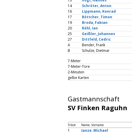
13
Vogt, Hannes
14
Schröter, Anton
16
Lippmann, Konrad
17
Böttcher, Timon
19
Broda, Fabian
20
Röhl, Ian
25
Geißler, Johannes
27
Dittfeld, Cedric
A
Bender, Frank
B
Schulze, Dietmar
7-Meter
7-Meter-Tore
2-Minuten
gelbe Karten
Gastmannschaft
SV Finken Raguhn
Trikot
Name, Vorname
1
Janze, Michael