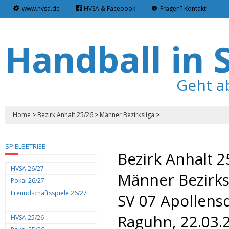
www.hvsa.de
HVSA & Facebook
Fragen? Kontakt!
Handball in 
Geht a
Home
>
Bezirk Anhalt 25/26
>
Männer Bezirksliga
>
SPIELBETRIEB
Bezirk Anhalt 2
HVSA 26/27
Männer Bezirks
Pokal 26/27
Freundschaftsspiele 26/27
SV 07 Apollensd
Raguhn, 22.03.
HVSA 25/26