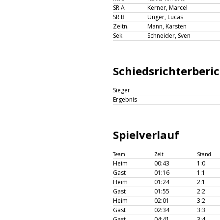
SR A
Kerner, Marcel
SR B
Unger, Lucas
Zeitn.
Mann, Karsten
Sek.
Schneider, Sven
Schiedsrichterberi
Sieger
Ergebnis
Spielverlauf
Team
Zeit
Stand
Heim
00:43
1:0
Gast
01:16
1:1
Heim
01:24
2:1
Gast
01:55
2:2
Heim
02:01
3:2
Gast
02:34
3:3
Gast
04:41
3:4