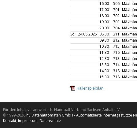
16:00
506
Mä./män
17:00
701
Mä./män
18:00
702
Mä./män
19:00
703
Mä./män
20:00
704
Mä./män
So.
24.08.2025
08:30
311
Mä./män
09:30
312
Mä./män
10:30
715
Mä./män
11:30
716
Mä./män
12:30
713
Mä./män
13:30
714
Mä./män
14:30
318
Mä./män
15:30
718
Mä./män
Hallenspielplan
Für den Inhalt verantwortlich: Handball-Verband Sachsen-Anhalt e.V.
© 1999-2026
nu Datenautomaten GmbH - Automatisierte internetgestützte N
Kontakt
,
Impressum
,
Datenschutz