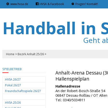
www.hvsa.de
HVSA & Facebook
Fragen? Kontakt!
Handball in 
Geht a
Home
>
Bezirk Anhalt 25/26
>
SPIELBETRIEB
Anhalt-Arena Dessau (3
Hallenspielplan
HVSA 26/27
Pokal 26/27
Hallenadresse
An der Robert-Bosch-Straße 54
Freundschaftsspiele 26/27
06847 Dessau-Roßlau / OT Alten
Tel.: 0340/5034911
HVSA 25/26