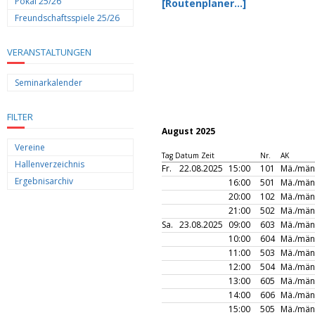
Pokal 25/26
[Routenplaner...]
Freundschaftsspiele 25/26
VERANSTALTUNGEN
Seminarkalender
FILTER
August 2025
Vereine
Tag Datum Zeit
Nr.
AK
Hallenverzeichnis
Fr.
22.08.2025
15:00
101
Mä./män
Ergebnisarchiv
16:00
501
Mä./män
20:00
102
Mä./män
21:00
502
Mä./män
Sa.
23.08.2025
09:00
603
Mä./män
10:00
604
Mä./män
11:00
503
Mä./män
12:00
504
Mä./män
13:00
605
Mä./män
14:00
606
Mä./män
15:00
505
Mä./män