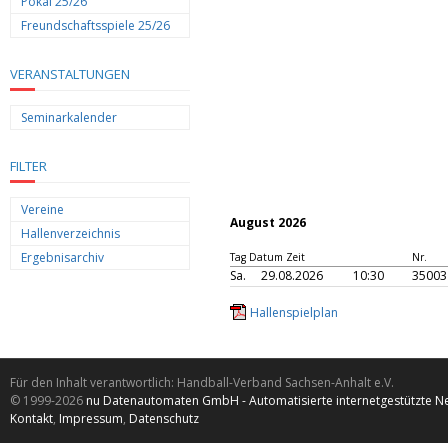
Pokal 25/26
Freundschaftsspiele 25/26
VERANSTALTUNGEN
Seminarkalender
FILTER
Vereine
August 2026
Hallenverzeichnis
Ergebnisarchiv
Tag Datum Zeit
Nr.
Sa.
29.08.2026
10:30
35003
Hallenspielplan
Für den Inhalt verantwortlich: Handball-Verband Sachsen-Anhalt e.V.
© 1999-2026
nu Datenautomaten GmbH - Automatisierte internetgestützte N
Kontakt
,
Impressum
,
Datenschutz