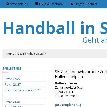
www.hvsa.de
HVSA & Facebook
Fragen? Kontakt!
Handball in 
Geht a
Home
>
Bezirk Anhalt 25/26
>
SPIELBETRIEB
SH Zur Jannowitzbrücke Zerb
Hallenspielplan
HVSA 26/27
Hallenadresse
Pokal 26/27
Zur Jannowitzbrücke
Freundschaftsspiele 26/27
39261 Zerbst
Tel.: 03923/2300
HVSA 25/26
[Routenplaner...]