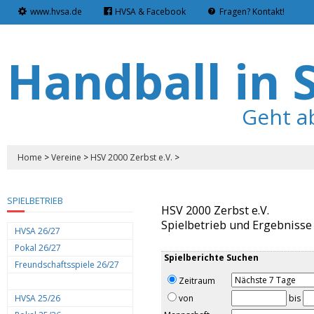
www.hvsa.de
HVSA & Facebook
Fragen? Kontakt!
Handball in 
Geht a
Home
>
Vereine
>
HSV 2000 Zerbst e.V.
>
SPIELBETRIEB
HSV 2000 Zerbst e.V.
Spielbetrieb und Ergebnisse
HVSA 26/27
Pokal 26/27
Spielberichte Suchen
Freundschaftsspiele 26/27
Zeitraum
HVSA 25/26
von
bis