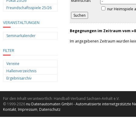
Pokal 25/26
Mannschaft
Freundschaftsspiele 25/26
nur Heimspiele 
VERANSTALTUNGEN
Begegnungen im Zeitraum vom »09
Seminarkalender
Im angegebenen Zeitraum wurden kei
FILTER
Vereine
Hallenverzeichnis
Ergebnisarchiv
Für den Inhalt verantwortlich: Handball-Verband Sachsen-Anhalt e.V.
© 1999-2026
nu Datenautomaten GmbH - Automatisierte internetgestützte N
Kontakt
,
Impressum
,
Datenschutz